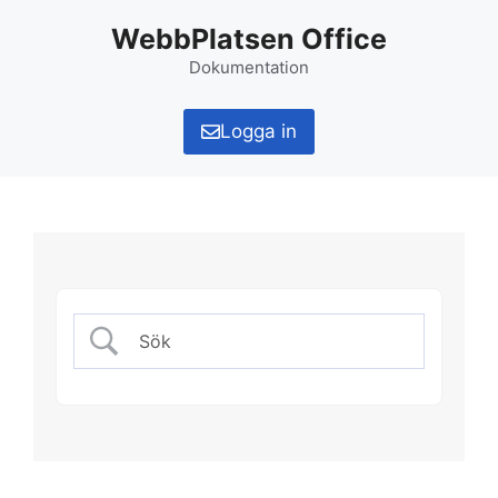
Hoppa
WebbPlatsen Office
till
innehåll
Dokumentation
Logga in