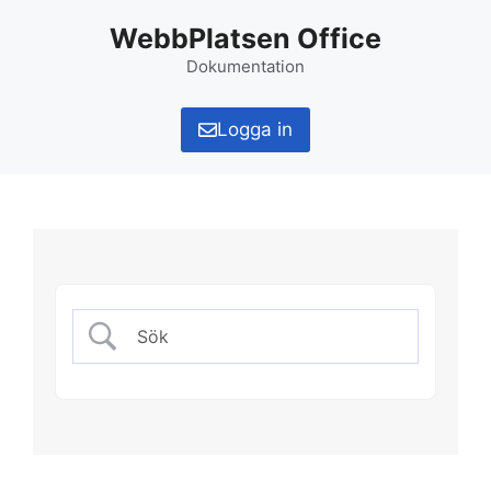
Hoppa
WebbPlatsen Office
till
innehåll
Dokumentation
Logga in