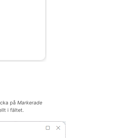
licka på
Markerade
t i fältet.