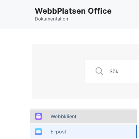
Hoppa
WebbPlatsen Office
till
innehåll
Dokumentation
Webbklient
E-post