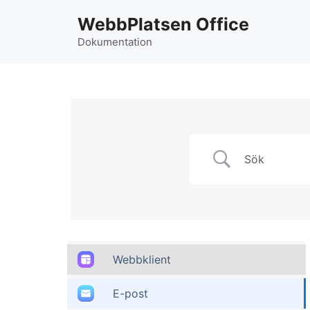
Hoppa
WebbPlatsen Office
till
innehåll
Dokumentation
Webbklient
E-post