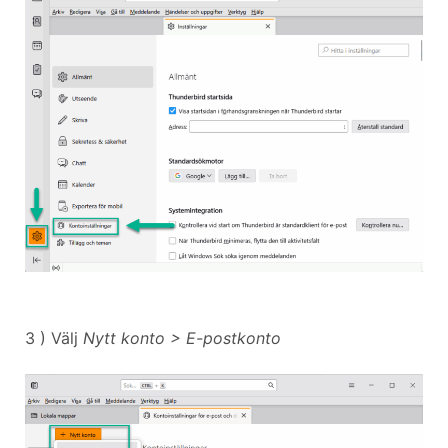
3 ) Välj
Nytt konto > E-postkonto