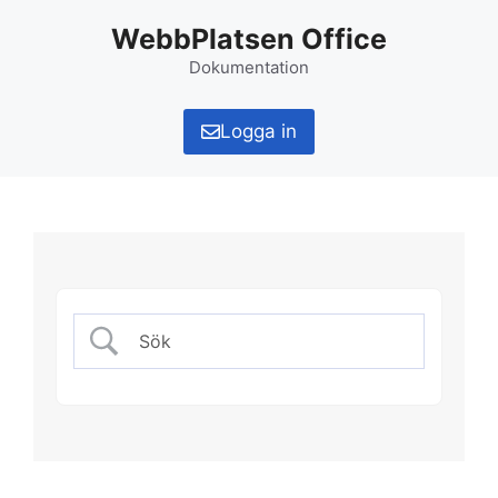
Hoppa
WebbPlatsen Office
till
innehåll
Dokumentation
Logga in