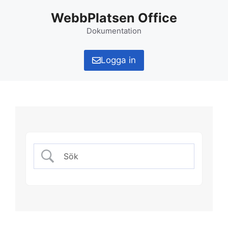
Hoppa
WebbPlatsen Office
till
innehåll
Dokumentation
Logga in