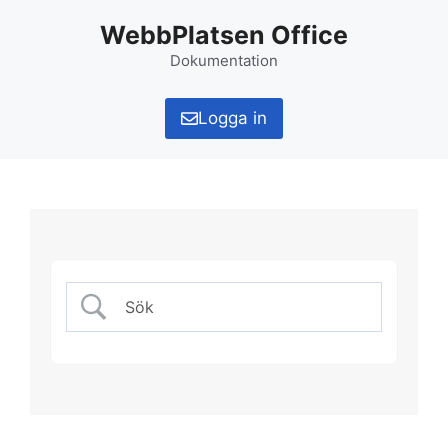
Hoppa
WebbPlatsen Office
till
innehåll
Dokumentation
Logga in