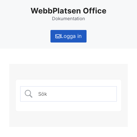
Hoppa
WebbPlatsen Office
till
innehåll
Dokumentation
Logga in